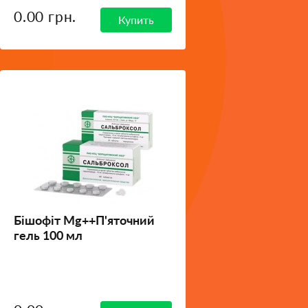
0.00 грн.
Купить
Бішофіт Мg++П'яточний
гель 100 мл