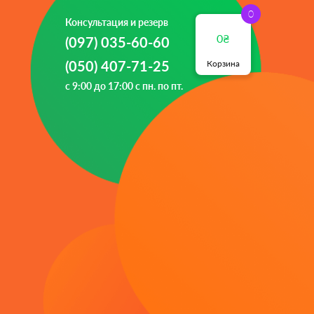
Консультация и резерв
₴
(097) 035-60-60
(050) 407-71-25
Корзина
с 9:00 до 17:00 с пн. по пт.