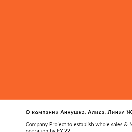
О компании Аннушка. Алиса. Линия 
Company Project to establish whole sales & 
operation by FY 22