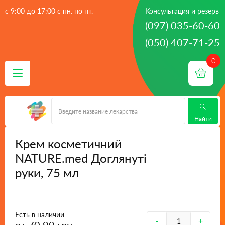
с 9:00 до 17:00 с пн. по пт.
Консультация и резерв
(097) 035-60-60
(050) 407-71-25
 - 
 - 
 - 
Главная
лекарства
Сердечно-сосудистые препараты
Крем косметичний NATURE.med Доглянуті руки, 75 мл
Найти
Крем косметичний
NATURE.med Доглянуті
руки, 75 мл
Есть в наличии
-
+