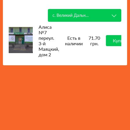
с. Великий Дальник
Алиса
№7
переул.
Есть в
71.70
Купить
3-й
наличии
грн.
Маяцкий,
дом 2