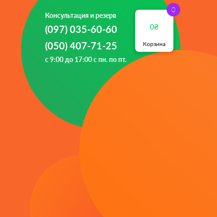
Консультация и резерв
₴
(097) 035-60-60
(050) 407-71-25
Корзина
с 9:00 до 17:00 с пн. по пт.