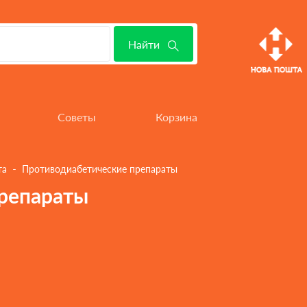
Найти
 - 
та
Противодиабетические препараты
репараты