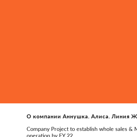
О компании Аннушка. Алиса. Линия 
Company Project to establish whole sales & 
operation by FY 22