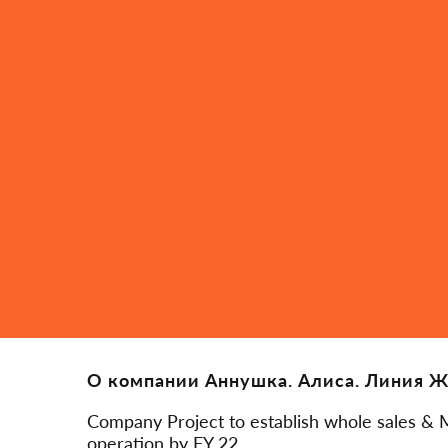
О компании Аннушка. Алиса. Линия 
Company Project to establish whole sales & 
operation by FY 22