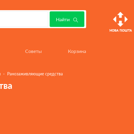
Найти
 - 
ы
Ранозаживляющие средства
тва