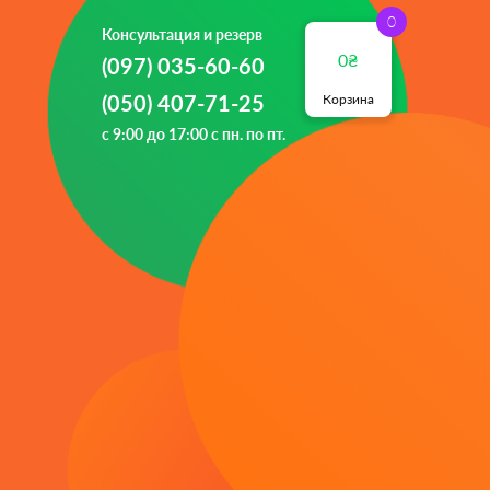
Консультация и резерв
₴
(097) 035-60-60
(050) 407-71-25
Корзина
с 9:00 до 17:00 с пн. по пт.