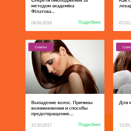
методом академіка
лека
Філатова...
Подробнее
08.06.2018
07.02
Советы
Сове
Выпадение волос. Причины
Для 
возникновения и способы
предотвращения....
Подробнее
23.10.2017
13.09