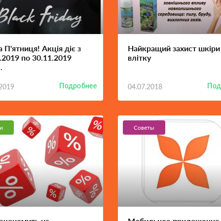
 П'ятниця! Акція діє з
Найкращий захист шкіри
.2019 по 30.11.2019
влітку
.
Подробнее
Под
.2019
04.07.2018
и
Советы
сэкономить на
Мобильное приложение 