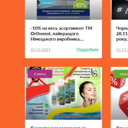
-10% на весь асортимент ТМ
Чорна
Orthomol, найкращого
28.11
Німецького виробника....
року..
Подробнее
22.12.2021
21.11
Советы
Акци
Секрети омолодження за
Как 