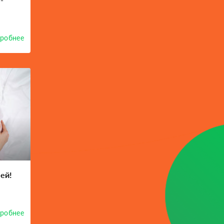
робнее
ей!
робнее